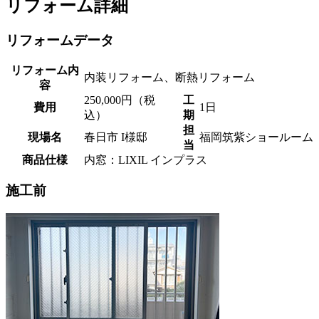
リフォーム詳細
リフォームデータ
リフォーム内
内装リフォーム、断熱リフォーム
容
250,000円（税
工
費用
1日
込）
期
担
現場名
春日市 I様邸
福岡筑紫ショールーム
当
商品仕様
内窓：LIXIL インプラス
施工前