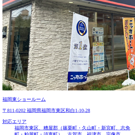
福岡東ショールーム
〒811-0202 福岡県福岡市東区和白1-10-28
対応エリア
福岡市東区、糟屋郡（篠栗町・久山町・新宮町、志免
町・粕屋町・須恵町）、古賀市、福津市、宗像市