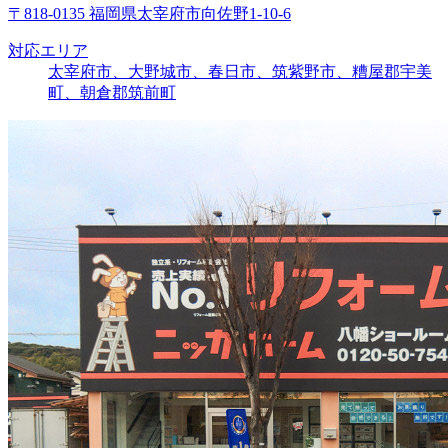
〒818-0135 福岡県太宰府市向佐野1-10-6
対応エリア
太宰府市、大野城市、春日市、筑紫野市、糟屋郡宇美
町、朝倉郡筑前町