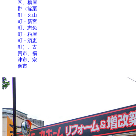
区、糟屋
郡（篠栗
町・久山
町・新宮
町、志免
町・粕屋
町・須恵
町）、古
賀市、福
津市、宗
像市