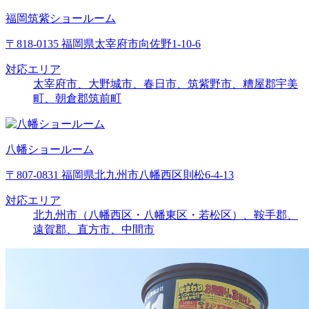
福岡筑紫ショールーム
〒818-0135 福岡県太宰府市向佐野1-10-6
対応エリア
太宰府市、大野城市、春日市、筑紫野市、糟屋郡宇美
町、朝倉郡筑前町
八幡ショールーム
〒807-0831 福岡県北九州市八幡西区則松6-4-13
対応エリア
北九州市（八幡西区・八幡東区・若松区）、鞍手郡、
遠賀郡、直方市、中間市