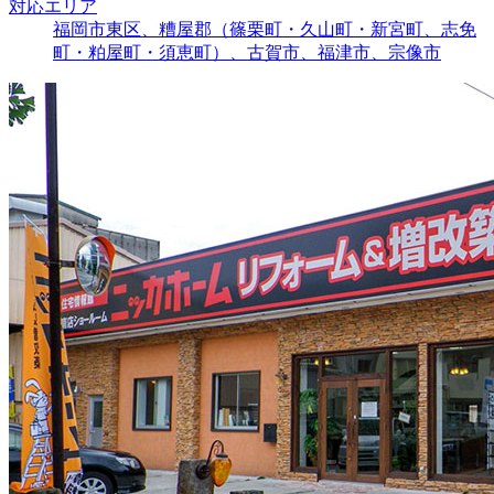
対応エリア
福岡市東区、糟屋郡（篠栗町・久山町・新宮町、志免
町・粕屋町・須恵町）、古賀市、福津市、宗像市