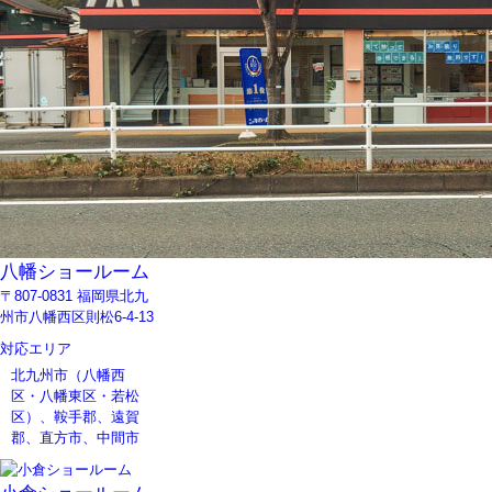
八幡ショールーム
〒807-0831 福岡県北九
州市八幡西区則松6-4-13
対応エリア
北九州市（八幡西
区・八幡東区・若松
区）、鞍手郡、遠賀
郡、直方市、中間市