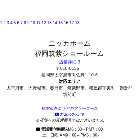
1
2
3
4
5
6
7
8
9
10
11
12
13
14
15
16
17
18
ニッカホーム
福岡筑紫ショールーム
店舗詳細
〒818-0135
福岡県太宰府市向佐野1-10-6
対応エリア
太宰府市、大野城市、春日市、筑紫野市、糟屋郡宇美町、朝倉郡
筑前町
福岡市外エリアのフリーコール
0120-50-7549
※店舗への直通番号ではございません
電話受付時間
AM8：30～PM7：00
（土、日曜 AM9：00～PM6：00）