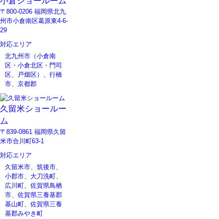
小倉ショールーム
〒800-0206 福岡県北九
州市小倉南区葛原東4-6-
29
対応エリア
北九州市（小倉南
区・小倉北区・門司
区、戸畑区）、行橋
市、京都郡
久留米ショールー
ム
〒839-0861 福岡県久留
米市合川町63-1
対応エリア
久留米市、筑後市、
小郡市、大刀洗町、
広川町、佐賀県鳥栖
市、佐賀県三養基郡
基山町、佐賀県三養
基郡みやき町