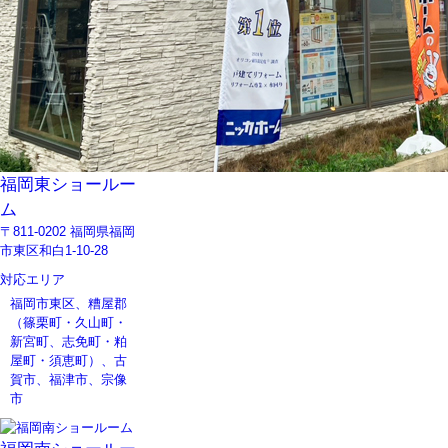
福岡東ショールー
ム
〒811-0202 福岡県福岡
市東区和白1-10-28
対応エリア
福岡市東区、糟屋郡
（篠栗町・久山町・
新宮町、志免町・粕
屋町・須恵町）、古
賀市、福津市、宗像
市