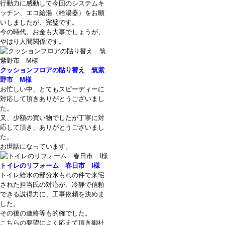
行動力に感動して今回のシステムキ
ッチン、エコ給湯（給湯器）をお願
いしましたが、完璧です。
今の時代、お金も大事でしょうが、
やはり人間関係です。
クッションフロアの貼り替え 筑紫
野市 M様
お忙しい中、とてもスピーディーに
対応して頂きありがとうございまし
た。
又、少額の買い物でしたが丁寧に対
応して頂き、ありがとうございまし
た。
お世話になっています。
トイレのリフォーム 春日市 I様
トイレ給水の部分水もれの件で来宅
された担当氏の対応が、冷静で信頼
できる説得力に、工事依頼を決めま
した。
その後の連絡等も的確でした。
こちらの要望によく応えて頂き御社