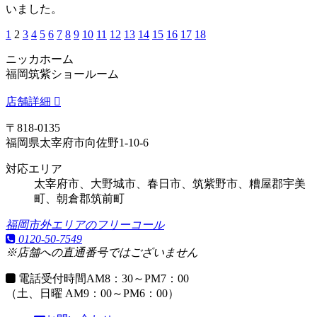
いました。
1
2
3
4
5
6
7
8
9
10
11
12
13
14
15
16
17
18
ニッカホーム
福岡筑紫ショールーム
店舗詳細
〒818-0135
福岡県太宰府市向佐野1-10-6
対応エリア
太宰府市、大野城市、春日市、筑紫野市、糟屋郡宇美
町、朝倉郡筑前町
福岡市外エリアのフリーコール
0120-50-7549
※店舗への直通番号ではございません
電話受付時間
AM8：30～PM7：00
（土、日曜 AM9：00～PM6：00）