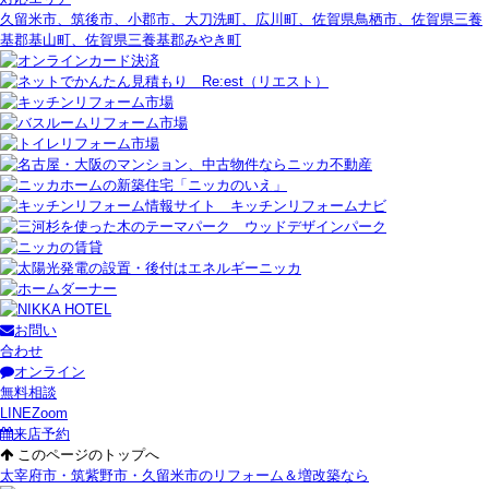
久留米市、筑後市、小郡市、大刀洗町、広川町、佐賀県鳥栖市、佐賀県三養
基郡基山町、佐賀県三養基郡みやき町
お問い
合わせ
オンライン
無料相談
LINE
Zoom
来店予約
このページのトップへ
太宰府市・筑紫野市・久留米市のリフォーム＆増改築なら