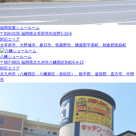
福岡筑紫ショールーム
〒818-0135 福岡県太宰府市向佐野1-10-6
対応エリア
太宰府市、大野城市、春日市、筑紫野市、糟屋郡宇美町、朝倉郡筑前町
八幡ショールーム
〒807-0831 福岡県北九州市八幡西区則松6-4-13
対応エリア
北九州市（八幡西区・八幡東区・若松区）、鞍手郡、遠賀郡、直方市、中間
市