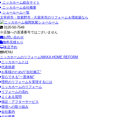
ニッカホーム総合サイト
ニッカホーム会社概要
ショールーム一覧
太宰府市・筑紫野市・久留米市のリフォーム＆増改築なら
0120-50-7549
※店舗への直通番号ではございません
お問い合わせ
無料見積もり
来店予約
MENU
ニッカホームのリフォーム
NIKKA-HOME REFORM
ニッカホームとは
代表挨拶
お客様のための"自社施工"
安心できる"一貫体制"
理想のリフォームを実現するには
ニッカホームのリフォーム
リフォームの流れ
よくある質問
保証・アフターサービス
環境への取り組み
会社案内
会社概要