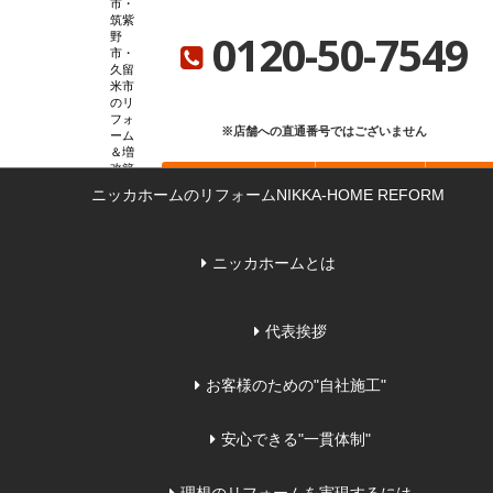
市・
ニッカホーム総合サイト
ニッカホーム会社概要
ショールーム一覧
筑紫
0120-50-7549
野
市・
久留
米市
のリ
フォ
※店舗への直通番号ではございません
ーム
＆増
改築
お問い合わせ
無料見積もり
来店
な
ニッカホームのリフォーム
NIKKA-HOME REFORM
ら
ニッカホームとは
代表挨拶
お客様のための"自社施工"
安心できる"一貫体制"