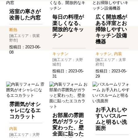
浴室の寒さが
毎日の料理が
広く開放感が
改善した内窓
楽しくなる、
ある洋室とお
開放的なキッ
掃除しやすい
断熱
チン
キッチン設備
[施工エリア：筑紫
野市]
機器
投稿日：
2023-06-
08
キッチン
キッチン, 内装
[施工エリア：大野
[施工エリア：太宰
城市]
府市]
投稿日：
2023-05-
投稿日：
2023-05-
31
29
雰囲気がオシ
お手入れしや
ャレになるエ
お部屋の雰囲
すいバスルー
コカラット
気がガラッと
ムと明るい洗
変わった、壁
面所
内装
全面に貼った
[施工エリア：大野