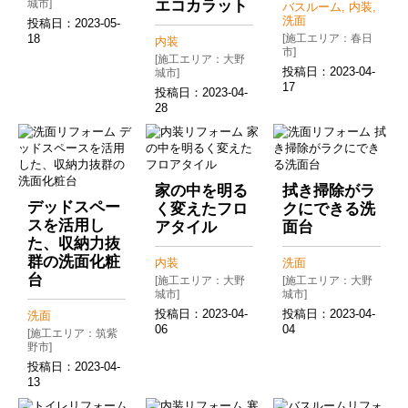
城市]
エコカラット
バスルーム, 内装,
洗面
投稿日：
2023-05-
18
[施工エリア：春日
内装
市]
[施工エリア：大野
投稿日：
2023-04-
城市]
17
投稿日：
2023-04-
28
家の中を明る
拭き掃除がラ
デッドスペー
く変えたフロ
クにできる洗
スを活用し
アタイル
面台
た、収納力抜
群の洗面化粧
内装
洗面
台
[施工エリア：大野
[施工エリア：大野
城市]
城市]
投稿日：
2023-04-
投稿日：
2023-04-
洗面
06
04
[施工エリア：筑紫
野市]
投稿日：
2023-04-
13