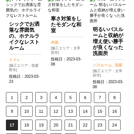
寒さ対策をし
シックでお洒
たモダンな和
明るいバスル
落な雰囲気
室
ームと収納が
の、ホテルラ
増え使い勝手
イクなレスト
内装
が良くなった
ルーム
[施工エリア：太宰
府市]
洗面所
投稿日：
2023-03-
トイレ
08
バスルーム, 洗面
[施工エリア：筑紫
野市]
[施工エリア：太宰
府市]
投稿日：
2023-03-
23
投稿日：
2023-03-
08
1
2
3
4
5
6
7
8
9
10
11
12
13
14
15
16
17
18
19
20
21
22
23
24