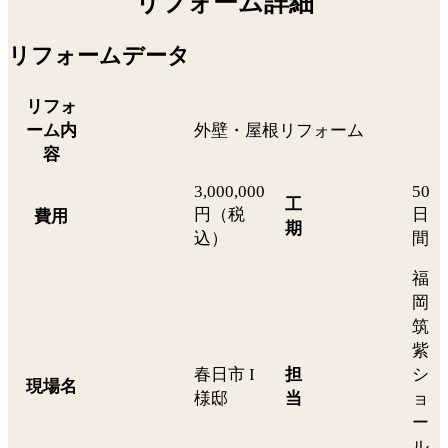
リフォーム詳細
リフォームデータ
リフォ
ーム内
外壁・屋根リフォーム
容
3,000,000
50
工
円（税
日
費用
期
込）
間
福
岡
筑
紫
春日市 I
担
シ
現場名
様邸
当
ョ
ー
ル