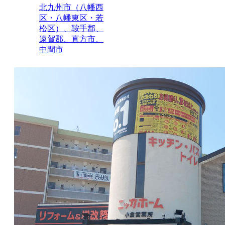
北九州市（八幡西
区・八幡東区・若
松区）、鞍手郡、
遠賀郡、直方市、
中間市