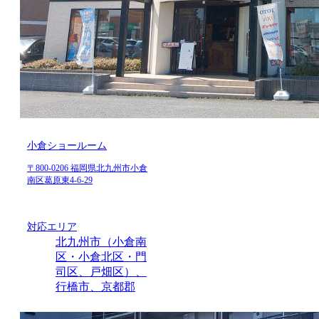
小倉ショールーム
〒800-0206 福岡県北九州市小倉
南区葛原東4-6-29
対応エリア
北九州市（小倉南
区・小倉北区・門
司区、戸畑区）、
行橋市、京都郡