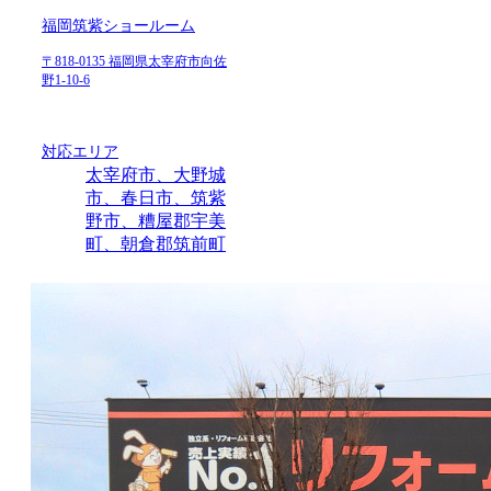
福岡筑紫ショールーム
〒818-0135 福岡県太宰府市向佐
野1-10-6
対応エリア
太宰府市、大野城
市、春日市、筑紫
野市、糟屋郡宇美
町、朝倉郡筑前町