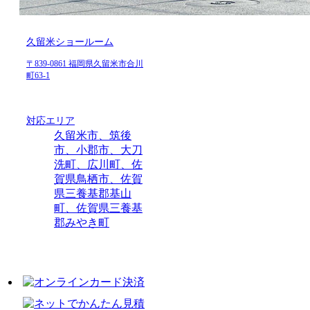
久留米ショールーム
〒839-0861 福岡県久留米市合川
町63-1
対応エリア
久留米市、筑後
市、小郡市、大刀
洗町、広川町、佐
賀県鳥栖市、佐賀
県三養基郡基山
町、佐賀県三養基
郡みやき町