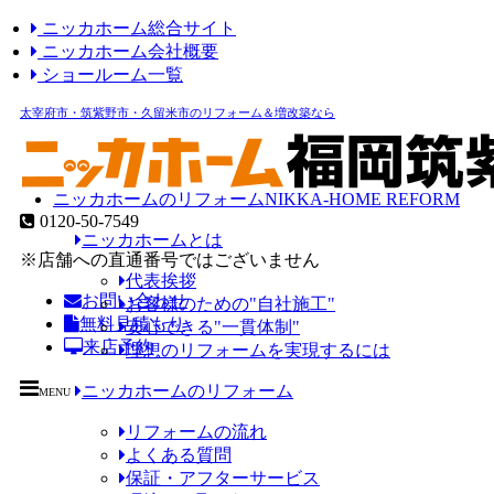
ニッカホーム総合サイト
ニッカホーム会社概要
ショールーム一覧
太宰府市・筑紫野市・久留米市のリフォーム＆増改築なら
ニッカホームのリフォーム
NIKKA-HOME REFORM
0120-50-7549
ニッカホームとは
※店舗への直通番号ではございません
代表挨拶
お問い合わせ
お客様のための"自社施工"
無料見積もり
安心できる"一貫体制"
来店予約
理想のリフォームを実現するには
ニッカホームのリフォーム
MENU
リフォームの流れ
よくある質問
保証・アフターサービス