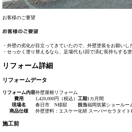
お客様のご要望
・外壁の劣化が目立ってきていたので、外壁塗装をお願いし
・せっかく塗り替えるなら、足場代も1回で済む長持ちする
リフォーム詳細
リフォームデータ
リフォーム内容
外壁屋根リフォーム
費用
1,420,000円（税込）
工期
1カ月間
現場名
春日市 N様邸
担当
福岡筑紫ショールー
商品仕様
外壁塗料：エスケー化研 スーパーセラタイト
施工前