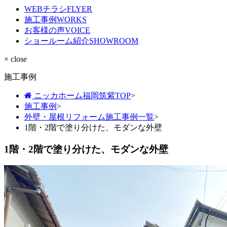
WEBチラシ
FLYER
施工事例
WORKS
お客様の声
VOICE
ショールーム紹介
SHOWROOM
× close
施工事例
ニッカホーム福岡筑紫TOP
>
施工事例
>
外壁・屋根リフォーム施工事例一覧
>
1階・2階で塗り分けた、モダンな外壁
1階・2階で塗り分けた、モダンな外壁