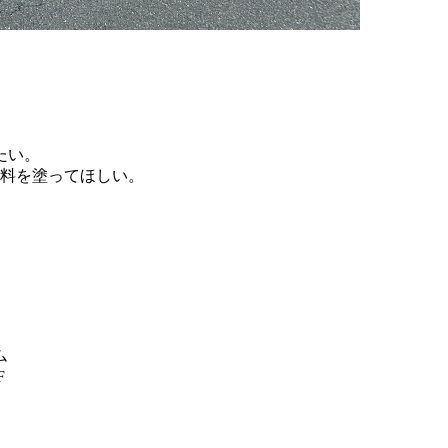
たい。
塗料を塗ってほしい。
ム
F