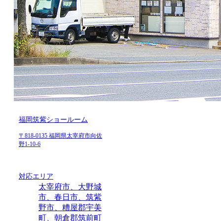
福岡筑紫ショールーム
〒818-0135 福岡県太宰府市向佐
野1-10-6
対応エリア
太宰府市、大野城
市、春日市、筑紫
野市、糟屋郡宇美
町、朝倉郡筑前町