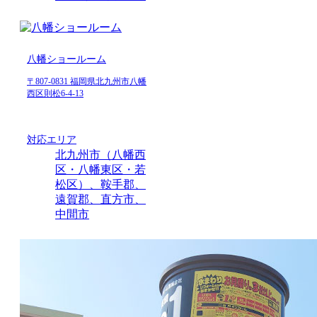
八幡ショールーム
〒807-0831 福岡県北九州市八幡
西区則松6-4-13
対応エリア
北九州市（八幡西
区・八幡東区・若
松区）、鞍手郡、
遠賀郡、直方市、
中間市