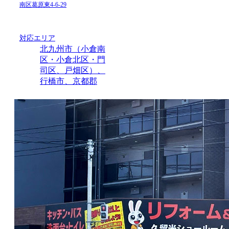
南区葛原東4-6-29
対応エリア
北九州市（小倉南
区・小倉北区・門
司区、戸畑区）、
行橋市、京都郡