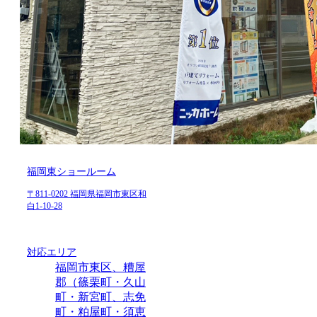
福岡東ショールーム
〒811-0202 福岡県福岡市東区和
白1-10-28
対応エリア
福岡市東区、糟屋
郡（篠栗町・久山
町・新宮町、志免
町・粕屋町・須恵