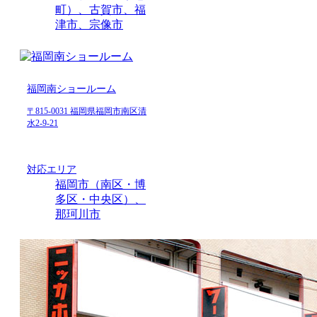
町）、古賀市、福
津市、宗像市
福岡南ショールーム
〒815-0031 福岡県福岡市南区清
水2-9-21
対応エリア
福岡市（南区・博
多区・中央区）、
那珂川市