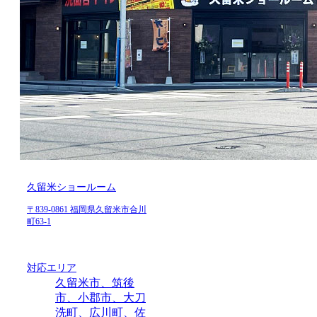
久留米ショールーム
〒839-0861 福岡県久留米市合川
町63-1
対応エリア
久留米市、筑後
市、小郡市、大刀
洗町、広川町、佐