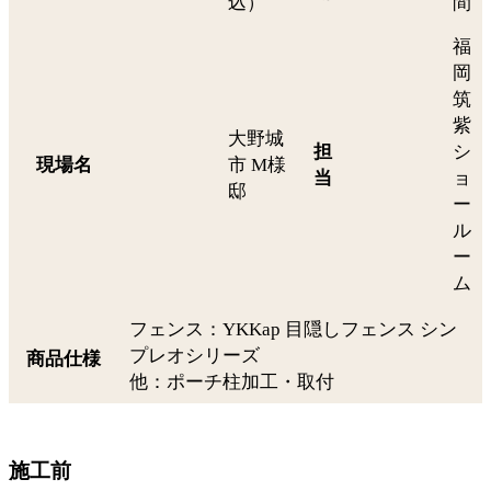
込）
間
福
岡
筑
紫
大野城
担
シ
現場名
市 M様
当
ョ
邸
ー
ル
ー
ム
フェンス：YKKap 目隠しフェンス シン
プレオシリーズ
商品仕様
他：ポーチ柱加工・取付
施工前