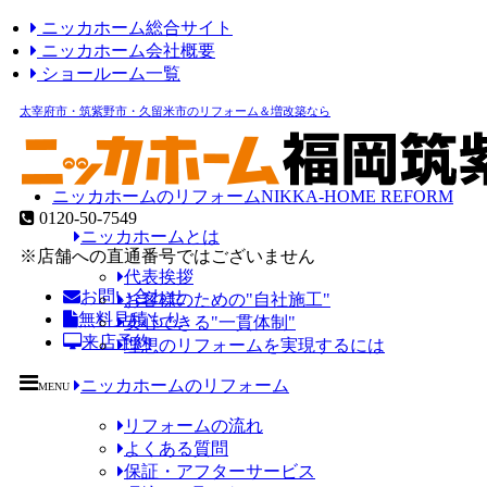
ニッカホーム総合サイト
ニッカホーム会社概要
ショールーム一覧
太宰府市・筑紫野市・久留米市のリフォーム＆増改築なら
ニッカホームのリフォーム
NIKKA-HOME REFORM
0120-50-7549
ニッカホームとは
※店舗への直通番号ではございません
代表挨拶
お問い合わせ
お客様のための"自社施工"
無料見積もり
安心できる"一貫体制"
来店予約
理想のリフォームを実現するには
ニッカホームのリフォーム
MENU
リフォームの流れ
よくある質問
保証・アフターサービス