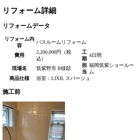
リフォーム詳細
リフォームデータ
リフォーム内
バスルームリフォーム
容
2,200,000円（税
工
費用
4日間
込）
期
担
福岡筑紫ショールー
現場名
筑紫野市 B様邸
当
ム
商品仕様
浴室：LIXIL スパージュ
施工前