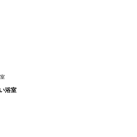
室
い浴室