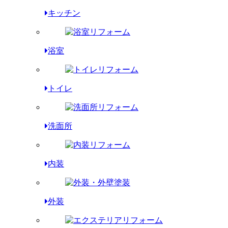
キッチン
浴室
トイレ
洗面所
内装
外装