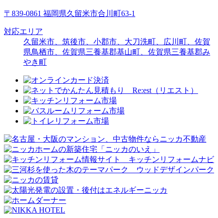
〒839-0861 福岡県久留米市合川町63-1
対応エリア
久留米市、筑後市、小郡市、大刀洗町、広川町、佐賀
県鳥栖市、佐賀県三養基郡基山町、佐賀県三養基郡み
やき町