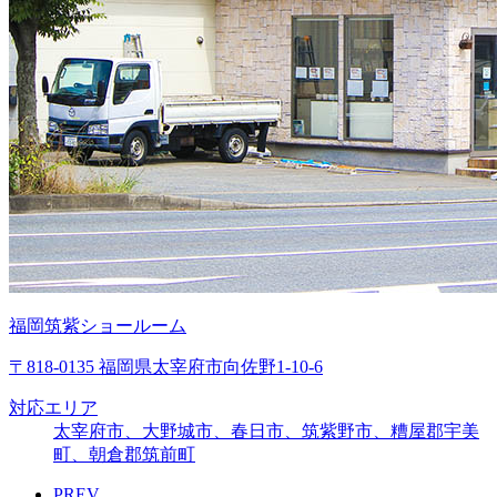
福岡筑紫ショールーム
〒818-0135 福岡県太宰府市向佐野1-10-6
対応エリア
太宰府市、大野城市、春日市、筑紫野市、糟屋郡宇美
町、朝倉郡筑前町
PREV