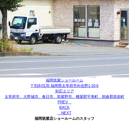
福岡筑紫ショールーム
〒818-0135 福岡県太宰府市向佐野1-10-6
対応エリア
太宰府市、大野城市、春日市、筑紫野市、糟屋郡宇美町、朝倉郡筑前町
PREV
BACK
NEXT
福岡筑紫店ショールームのスタッフ