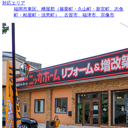
対応エリア
福岡市東区、糟屋郡（篠栗町・久山町・新宮町、志免
町・粕屋町・須恵町）、古賀市、福津市、宗像市