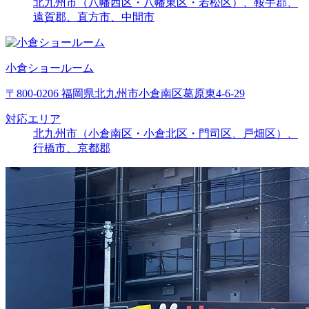
北九州市（八幡西区・八幡東区・若松区）、鞍手郡、
遠賀郡、直方市、中間市
小倉ショールーム
〒800-0206 福岡県北九州市小倉南区葛原東4-6-29
対応エリア
北九州市（小倉南区・小倉北区・門司区、戸畑区）、
行橋市、京都郡