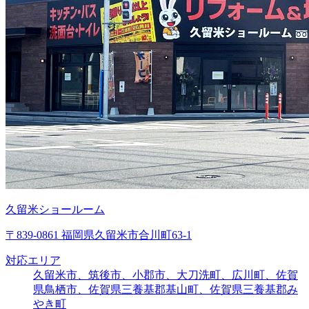
久留米ショールーム
〒839-0861 福岡県久留米市合川町63-1
対応エリア
久留米市、筑後市、小郡市、大刀洗町、広川町、佐賀
県鳥栖市、佐賀県三養基郡基山町、佐賀県三養基郡み
やき町