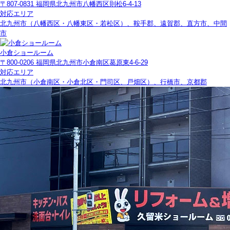
〒807-0831 福岡県北九州市八幡西区則松6-4-13
対応エリア
北九州市（八幡西区・八幡東区・若松区）、鞍手郡、遠賀郡、直方市、中間
市
小倉ショールーム
〒800-0206 福岡県北九州市小倉南区葛原東4-6-29
対応エリア
北九州市（小倉南区・小倉北区・門司区、戸畑区）、行橋市、京都郡