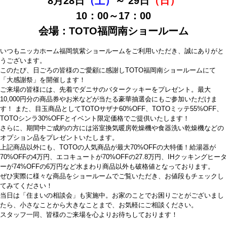
8月28日
（土）
～ 29日
（日）
10：00～17：00
会場：TOTO福岡南ショールーム
いつもニッカホーム福岡筑紫ショールームをご利用いただき、誠にありがと
うございます。
このたび、日ごろの皆様のご愛顧に感謝しTOTO福岡南ショールームにて
「大感謝祭」を開催します！
ご来場の皆様には、先着でダニサのバタークッキーをプレゼント。最大
10,000円分の商品券やお米などが当たる豪華抽選会にもご参加いただけま
す！ また、目玉商品としてTOTOサザナ60%OFF、TOTOミッテ55%OFF、
TOTOシンラ30%OFFとイベント限定価格でご提供いたします！
さらに、期間中ご成約の方には浴室換気暖房乾燥機や食器洗い乾燥機などの
オプション品をプレゼントいたします。
上記商品以外にも、TOTOの人気商品が最大70%OFFの大特価！給湯器が
70%OFFの4万円、エコキュートが70%OFFの27.8万円、IHクッキングヒータ
ーが74%OFFの6万円など水まわり商品以外も破格値となっております。
ぜひ実際に様々な商品をショールームでご覧いただき、お値段もチェックし
てみてください！
当日は「住まいの相談会」も実施中。お家のことでお困りごとがございまし
たら、小さなことから大きなことまで、お気軽にご相談ください。
スタッフ一同、皆様のご来場を心よりお待ちしております！