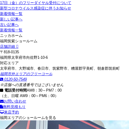
17日（金）のフリーダイヤル受付について
新型コロナウイルス感染症に伴うお知らせ
新着情報一覧
新しい記事へ
古い記事へ
新着情報一覧
ニッカホーム
福岡筑紫ショールーム
店舗詳細
〒818-0135
福岡県太宰府市向佐野1-10-6
対応エリア
太宰府市、大野城市、春日市、筑紫野市、糟屋郡宇美町、朝倉郡筑前町
福岡市外エリアのフリーコール
0120-50-7549
※店舗への直通番号ではございません
電話受付時間
AM8：30～PM7：00
（土、日曜 AM9：00～PM6：00）
お問い合わせ
無料見積もり
来店予約
福岡エリアのショールームを見る