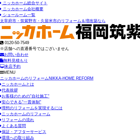
ニッカホーム総合サイト
ニッカホーム会社概要
ショールーム一覧
太宰府市・筑紫野市・久留米市のリフォーム＆増改築なら
0120-50-7549
※店舗への直通番号ではございません
お問い合わせ
無料見積もり
来店予約
MENU
ニッカホームのリフォーム
NIKKA-HOME REFORM
ニッカホームとは
代表挨拶
お客様のための"自社施工"
安心できる"一貫体制"
理想のリフォームを実現するには
ニッカホームのリフォーム
リフォームの流れ
よくある質問
保証・アフターサービス
環境への取り組み