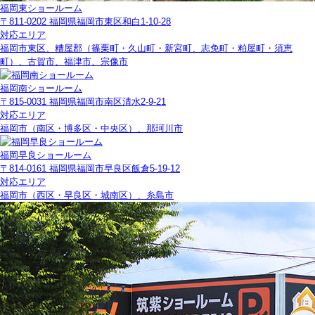
福岡東ショールーム
〒811-0202 福岡県福岡市東区和白1-10-28
対応エリア
福岡市東区、糟屋郡（篠栗町・久山町・新宮町、志免町・粕屋町・須恵
町）、古賀市、福津市、宗像市
福岡南ショールーム
〒815-0031 福岡県福岡市南区清水2-9-21
対応エリア
福岡市（南区・博多区・中央区）、那珂川市
福岡早良ショールーム
〒814-0161 福岡県福岡市早良区飯倉5-19-12
対応エリア
福岡市（西区・早良区・城南区）、糸島市